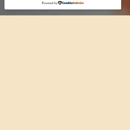
Powered by
A ementa do Dom Marisco, pensada para todos os gostos
Explore as diferentes categorias da nossa ementa e descubra pratos do
dia, marisco, peixe e carne, preparados com atenção à tradição e à
qualidade dos ingredientes.
Reservar Mesa
Pratos Diários